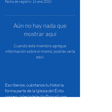
Fecha de registro: 16 ene 2026
Aún no hay nada que
mostrar aquí
Cuando este miembro agregue
información sobre sí mismo, podrás verla
aquí.
Escríbenos, cuéntanos tu historia,
forma parte de la Iglesia del Éxito
correo :
iglesiadelexito@gmail.com
1110 Brickell Avenue, Suite 818
Miami, Florida 33131