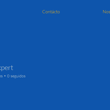
Contácto
Nos
xpert
es
0
seguidos