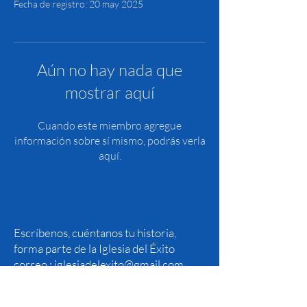
Fecha de registro: 20 may 2025
Aún no hay nada que
mostrar aquí
Cuando este miembro agregue
información sobre sí mismo, podrás verla
aquí.
Escríbenos, cuéntanos tu historia,
forma parte de la Iglesia del Éxito
correo :
iglesiadelexito@gmail.com
1110 Brickell Avenue, Suite 818
Miami, Florida 33131