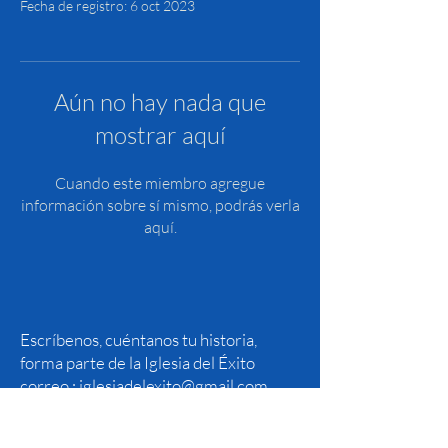
Fecha de registro: 6 oct 2023
Aún no hay nada que
mostrar aquí
Cuando este miembro agregue
información sobre sí mismo, podrás verla
aquí.
Escríbenos, cuéntanos tu historia,
forma parte de la Iglesia del Éxito
correo :
iglesiadelexito@gmail.com
1110 Brickell Avenue, Suite 818
Miami, Florida 33131